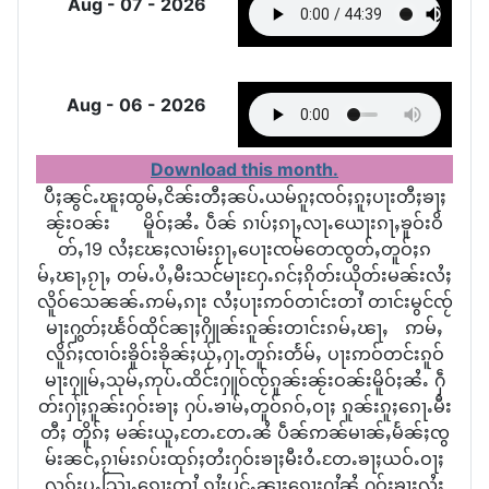
Aug - 07 - 2026
Aug - 06 - 2026
Download this month.
ပီႈၼွင်ႉၽူႈ​ထွမ်ႇငိၼ်းတီႈၼပ်ႉယမ်ၵူႈၸဝ်ႈၵူႈပႃးတီႈၶႃႈ​
ၼႂ်းဝၼ်း မိူဝ်ႈၼႆႉ ပဵၼ် ၵၢပ်ႈၵႃႇလႃႉယေႃးၵႃႇၶူဝ်းဝိ
တ်ႇ19 လႆႈၽႄႈလၢမ်းၵႂႃႇပေႃးၸမ်တေၸွတ်ႇတူဝ်ႈၵ
မ်ႇၽႃႇၵႂႃႇ တမ်ႉပႆႇမီးသင်မႃးႁႄႉၵင်ႈၵိုတ်းယိုတ်းမၼ်းလႆႈ
လိူဝ်သေၼၼ်ႉဢမ်ႇၵႃး လႆႈပႃးဢဝ်တၢင်းတၢႆ တၢင်းမွင်ၸႂ်
မႃးႁွတ်ႈၽႅဝ်ထိုင်ၼႃႈႁိူၼ်းၵူၼ်းတၢင်းၵမ်ႇၽႃႇ ဢမ်ႇ
လိူၵ်ႈၸၢဝ်းၶိူဝ်းၶိုၼ်ႈယႂ်ႇႁႃႉတူၵ်းတႅမ်ႇ ပႃးဢဝ်တင်းၵူဝ်
မႃးႁူမ်ႇသုမ်ႇဢုပ်ႉထိင်းႁူဝ်ၸႂ်ၵူၼ်းၼႂ်းဝၼ်းမိူဝ်ႈၼႆႉ ႁဵ
တ်းႁႃ်ႈၵူၼ်းႁဝ်းၶႃႈ​ ႁပ်ႉၶၢမ်ႇတူဝ်ၵဝ်ႇဝႃႈ ၵူၼ်းၵူႈၵေႃႉ​မီး​
တီႈ တိူၵ်ႈ မၼ်းယူႇတႄႉတႄႉၼႆ ပဵၼ်ဢၼ်မၢၼ်ႇမႅၼ်ႈၸွ
မ်းၼင်ႇၵႂၢမ်းၵပ်းထုၵ်ႈတႆးႁဝ်းၶႃႈမီးဝႆႉတႄႉၶႃႈယဝ်ႉဝႃႈ
လုၵ်ႈပူႇသြႃႇၵေႃႈတၢႆ ၵႂၢႆးပုင်ႇၼႃးၵေႃႈႁၢႆၼႆ ႁဝ်းၶႃႈလႆႈ