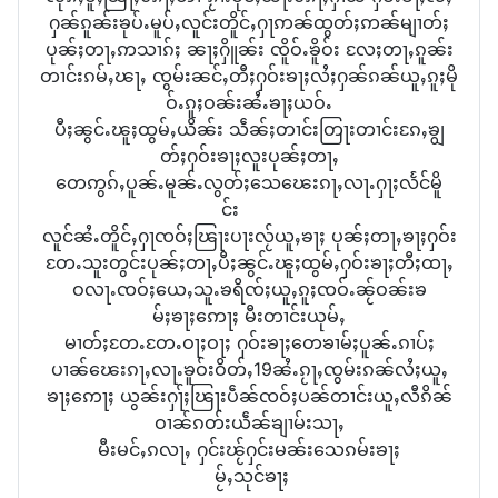
ႁၼ်ၵူၼ်းၶုပ်ႉမူပ်ႇလူင်းတိူင်ႇႁႃဢၼ်ထွတ်ႈဢၼ်မျၢတ်ႈ
ပုၼ်ႈတႃႇဢသၢၵ်ႈ ၼႃႈႁိူၼ်း ၸိူဝ်ႉၶိူဝ်း လႄႈ​တႃႇၵူၼ်း
တၢင်းၵမ်ႇၽႃႇ ၸွမ်းၼင်ႇတီႈႁဝ်းၶႃႈလႆႈႁၼ်ၵၼ်ယူႇၵူႈမို
ဝ်ႉၵူႈဝၼ်းၼႆႉၶႃႈယဝ်ႉ
ပီႈၼွင်ႉၽူႈထွမ်ႇယိၼ်း သဵၼ်ႈတၢင်း​တြႃးတၢင်းၵႄႇၶျွ
တ်ႈႁဝ်းၶႃႈလူးပုၼ်ႈတႃႇ
တေဢွၵ်ႇပူၼ်ႉမူၼ်ႉလွတ်ႈသေၽေးၵႃႇလႃႉႁႃႈလႅင်မိူ
င်း
လူင်ၼႆႉတိူင်ႇႁႃၸဝ်ႈၽြႃးပႃးလႂ်ယူႇၶႃႈ ပုၼ်ႈတႃႇၶႃႈႁဝ်း
တႄႉသူးတွင်းပုၼ်ႈတႃႇပီႈၼွင်ႉၽူႈထွမ်ႇႁဝ်းၶႃႈတီႈထႃႇ
ဝလႃႉၸဝ်ႈယေႇသူႉၶရိၸ်ႈယူႇၵူႈၸဝ်ႉၼႂ်ဝၼ်းၶ
မ်ႈၶႃႈဢေႃႈ မီး​တၢင်းယုမ်ႇ
မၢတ်ႈတႄႉတႄႉဝႃႈဝႃႈ ႁဝ်းၶႃႈတေၶၢမ်ႈပူၼ်ႉၵၢပ်ႈ
ပၢၼ်ၽေးၵႃႇလႃႉၶူဝ်းဝိတ်ႇ19ၼႆႉၵႂႃႇၸွမ်းၵၼ်လႆႈယူႇ
ၶႃႈဢေႃႈ ယွၼ်းႁႃ်ႈၽြႃးပဵၼ်ၸဝ်ႈပၼ်တၢင်းယူႇလီၵိၼ်
ဝၢၼ်ၵတ်းယဵၼ်ၶျၢမ်းသႃႇ
မီး​မင်ႇၵလႃႇ ႁင်းၽႂ်ႁင်းမၼ်းသေၵမ်းၶႃႈ
မႂ်ႇသုင်ၶႃႈ